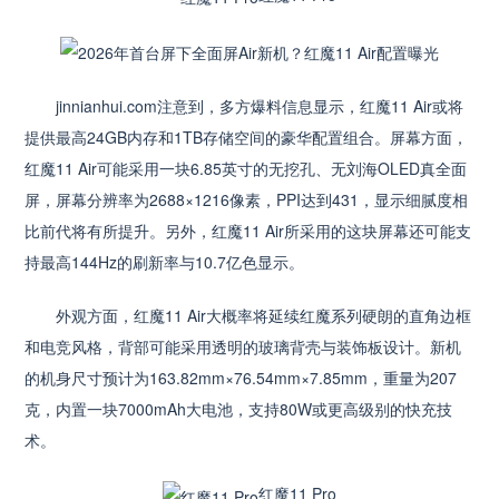
jinnianhui.com注意到，多方爆料信息显示，红魔11 Air或将
提供最高24GB内存和1TB存储空间的豪华配置组合。屏幕方面，
红魔11 Air可能采用一块6.85英寸的无挖孔、无刘海OLED真全面
屏，屏幕分辨率为2688×1216像素，PPI达到431，显示细腻度相
比前代将有所提升。另外，红魔11 Air所采用的这块屏幕还可能支
持最高144Hz的刷新率与10.7亿色显示。
外观方面，红魔11 Air大概率将延续红魔系列硬朗的直角边框
和电竞风格，背部可能采用透明的玻璃背壳与装饰板设计。新机
的机身尺寸预计为163.82mm×76.54mm×7.85mm，重量为207
克，内置一块7000mAh大电池，支持80W或更高级别的快充技
术。
红魔11 Pro