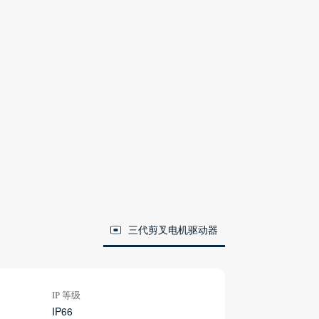
三代剪叉电机驱动器
IP 等级
IP66